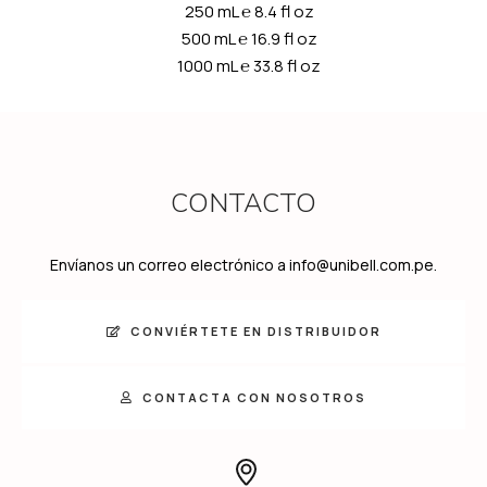
250 mL
℮
8.4 fl oz
500 mL
℮
16.9 fl oz
1000 mL
℮
33.8 fl oz
CONTACTO
Envíanos un correo electrónico a info@unibell.com.pe.
CONVIÉRTETE EN DISTRIBUIDOR
CONTACTA CON NOSOTROS