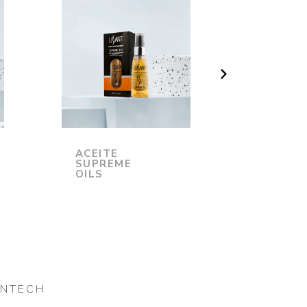
ACEITE
SHAMP
SUPREME
MANTE
OILS
ANTECH